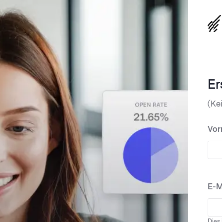
Er
(Ke
Vor
E-M
Dies 